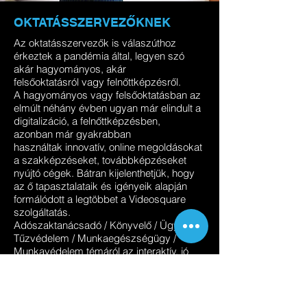
OKTATÁSSZERVEZŐKNEK
Az oktatásszervezők is válaszúthoz
érkeztek a pandémia által, legyen szó
akár hagyományos, akár
felsőoktatásról vagy felnőttképzésről.
A hagyományos vagy felsőoktatásban az
elmúlt néhány évben ugyan már elindult a
digitalizáció, a felnőttképzésben,
azonban már gyakrabban
használtak innovatív, online megoldásokat
a szakképzéseket, továbbképzéseket
nyújtó cégek. Bátran kijelenthetjük, hogy
az ő tapasztalataik és igényeik alapján
formálódott a legtöbbet a Videosquare
szolgáltatás.
Adószaktanácsadó / Könyvelő / Ügyvéd /
Tűzvédelem / Munkaegészségügy /
Munkavédelem témáról az interaktív, jó
minőségű tartalom elengedhetetlenné vált
a képzés folytonosság fenntartásában.
Kötelező vagy akkreditált oktatási
anyagoknál előre rögzíthető a videók