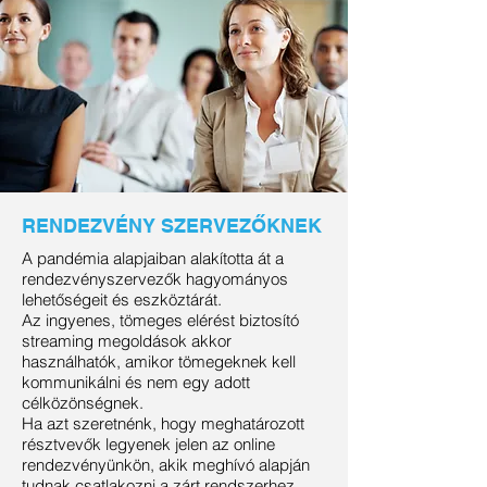
RENDEZVÉNY SZERVEZŐKNEK
A pandémia alapjaiban alakította át a
rendezvényszervezők hagyományos
lehetőségeit és eszköztárát.
Az ingyenes, tömeges elérést biztosító
streaming megoldások akkor
használhatók, amikor tömegeknek kell
kommunikálni és nem egy adott
célközönségnek.
Ha azt szeretnénk, hogy meghatározott
résztvevők legyenek jelen az online
rendezvényünkön, akik meghívó alapján
tudnak csatlakozni a zárt rendszerhez,