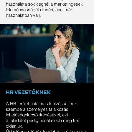
használata sok cégnél a marketingesek
leleményességét dicséri, ahol már
használatban van.
HR VEZETŐKNEK
A HR terület hatalmas kihívással néz
szembe a személyes találkozási
lehetőségek csökkenésével, ezt
a feladatot pedig minél előbb meg kell
oldaniuk.
Új belépő kollégák továbbra is érkeznek a