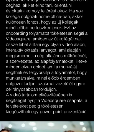
céghez, akiket elindítani, orientálni
és oktatni komoly fejtörést okoz. Ha sok
kolléga dolgozik home office-ban, akkor
különösen fontos, hogy az új kollégák
minél előbb beilleszkedjenek. Ezt az
onboarding folyamatot tökéletesen segíti a
Videosquare, amiben az új kollégáknak
össze lehet állítani egy olyan videó alapú,
interaktív oktatási anyagot, ami alapján
megismerheti a cég általános működését,
a szervezetet, az alapfolyamatokat, illetve
minden olyan dolgot, ami a munkáját
segítheti és felgyorsítja a folyamatot, hogy
munkatársaival minél előbb érdemben
dolgozni tudjon, szakmai vezetőjét egyre
célirányosabban forduljon.
A videó tartalom elkészítésében is
segítséget nyújt a Videosquare csapata, a
felvételeket pedig tökéletesen
kiegészítheti egy power point prezentáció.