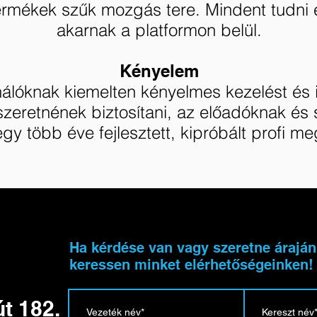
rmékek szűk mozgás tere. Mindent tudni és
akarnak a platformon belül.
Kényelem
nálóknak kiemelten kényelmes kezelést és 
szeretnének biztosítani, az előadóknak és
gy több éve fejlesztett, kipróbált profi me
u
Ha kérdése van vagy szeretne árajánl
keressen minket elérhetőségeinken!
t 182.