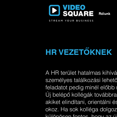
Rólunk
HR VEZETŐKNEK
A HR terület hatalmas kihív
személyes találkozási lehet
feladatot pedig minél előbb
Új belépő kollégák továbbra
akiket elindítani, orientálni 
okoz. Ha sok kolléga dolgoz
különösen fontos, hogy az ú