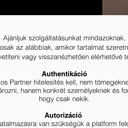
Ajánljuk szolgáltatásunkat mindazoknak,
tosak az alábbiak, amikor tartalmat szeret
etíteni vagy visszanézhetően elérhetővé t
Authentikáció
os Partner hitelesítés kell, nem tömegekn
rozni, hanem konkrét személyeknek és fo
hogy csak nekik.
Autorizáció
hatalmazásra van szükségük a platform fel