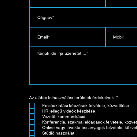
K
Az alábbi felhasználási területek érdekelnek:
*
ö
Felsőoktatási képzések felvétele, közvetítése
t
e
HR jellegű videók készítése
l
Vezetői kommunikáció
e
Konferencia, szakmai előadások felvétele, közvet
z
ő
Online vagy távoktatási anyagok felvétele, közvet
Stúdió használat