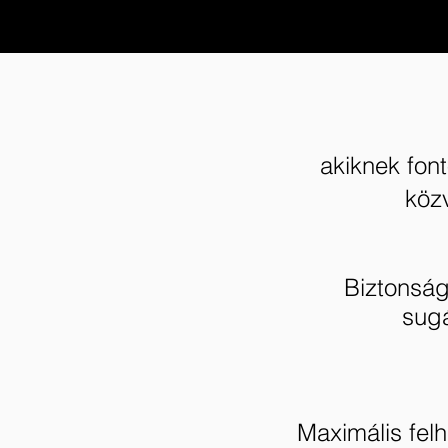
akiknek fon
közv
Biztonság
sugá
Maximális fel