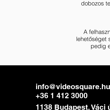
dobozos te
A felhasz
lehetőséget 
pedig e
info@videosquare.h
+36 1 412 3000
1138 Budapest, Váci ú