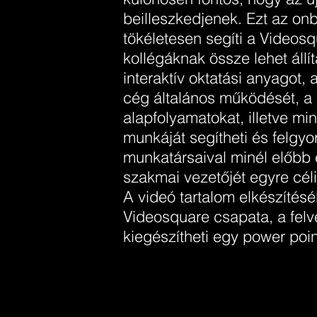
beilleszkedjenek. Ezt az on
tökéletesen segíti a Videos
kollégáknak össze lehet állí
interaktív oktatási anyagot,
cég általános működését, a 
alapfolyamatokat, illetve mi
munkáját segítheti és felgyor
munkatársaival minél előbb
szakmai vezetőjét egyre cél
A videó tartalom elkészítésé
Videosquare csapata, a felv
kiegészítheti egy power poin