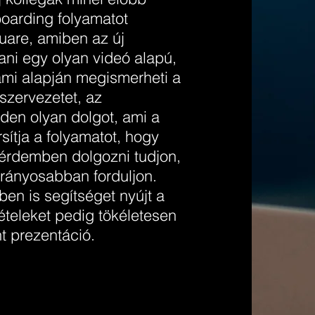
boarding folyamatot
quare, amiben az új
tani egy olyan videó alapú,
 ami alapján megismerheti a
szervezetet, az
nden olyan dolgot, ami a
sítja a folyamatot, hogy
 érdemben dolgozni tudjon,
irányosabban forduljon.
ben is segítséget nyújt a
ételeket pedig tökéletesen
t prezentáció.