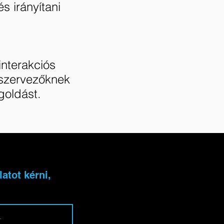
 irányítani
interakciós
 szervezőknek
goldást.
atot kérni,