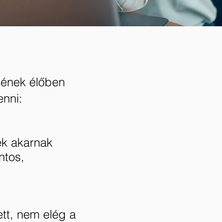
nének élőben
enni:
ek akarnak
ntos,
ett, nem elég a