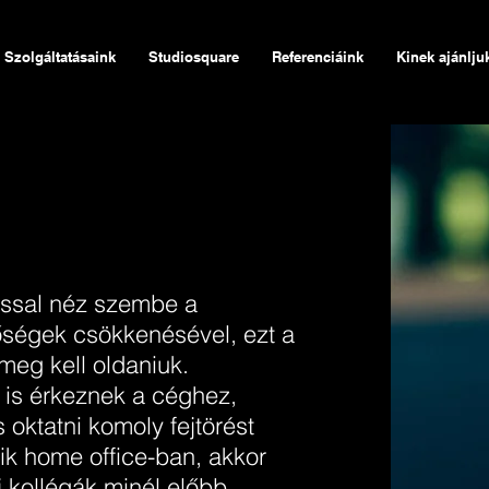
Szolgáltatásaink
Studiosquare
Referenciáink
Kinek ajánlju
ással néz szembe a
őségek csökkenésével, ezt a
 meg kell oldaniuk.
 is érkeznek a céghez,
és oktatni komoly fejtörést
ik home office-ban, akkor
j kollégák minél előbb