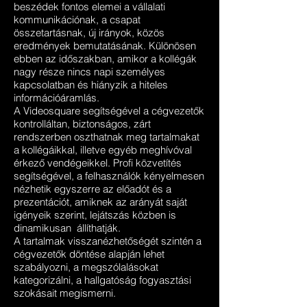
beszédek fontos elemei a vállalati
kommunikációnak, a csapat
összetartásnak, új irányok, közös
eredmények bemutatásának. Különösen
ebben az időszakban, amikor a kollégák
nagy része nincs napi személyes
kapcsolatban és hiányzik a hiteles
információáramlás.
A Videosquare segítségével a cégvezetők
kontrolláltan, biztonságos, zárt
rendszerben oszthatnak meg tartalmakat
a kollégáikkal, illetve egyéb meghívóval
érkező vendégeikkel. Profi közvetítés
segítségével, a felhasználók kényelmesen
nézhetik egyszerre az előadót és a
prezentációt, amiknek az arányát saját
igényeik szerint,
lejátszás közben is
dinamikusan állíthatják
.
A tartalmak visszanézhetőségét szintén a
cégvezetők döntése alapján lehet
szabályozni, a megszólalásokat
kategorizálni, a hallgatóság fogyasztási
szokásait megismerni.