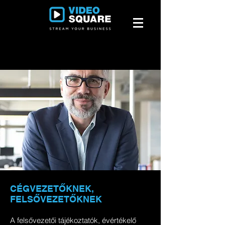
CÉGVEZETŐKNEK,
FELSŐVEZETŐKNEK
A felsővezetői tájékoztatók, évértékelő