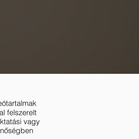
deótartalmak
l felszerelt
ktatási vagy
minőségben