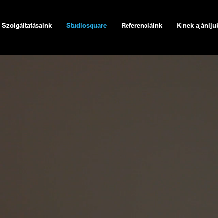
Szolgáltatásaink
Studiosquare
Referenciáink
Kinek ajánlju