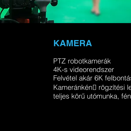
KAMERA
PTZ robotkamerák
4K-s videorendszer
Felvétel akár 6K felbont
Kameránkén􀆟 rögzítési 
teljes körű utómunka, fé