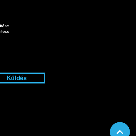
ítése
ítése
Küldés