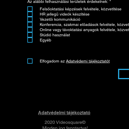
K
Az alábbi felhasználási területek érdekelnek:
*
ö
Felsőoktatási képzések felvétele, közvetítése
t
e
HR jellegű videók készítése
l
Vezetői kommunikáció
e
Konferencia, szakmai előadások felvétele, közvet
z
ő
Online vagy távoktatási anyagok felvétele, közvet
Stúdió használat
Egyéb
Elfogadom az
Adatvédemi tájékoztatót
Adatvédelmi tájékoztató
2020 Videosquare©
Minden jog fenntartva!