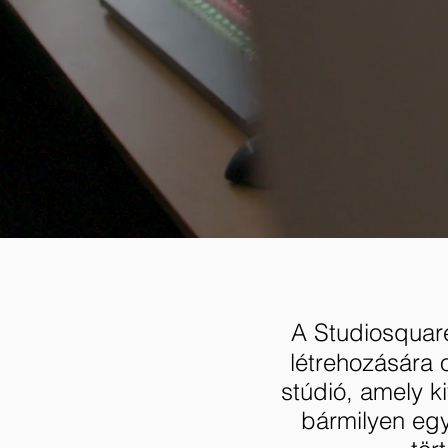
A Studiosquare 
létrehozására 
stúdió, amely k
bármilyen eg