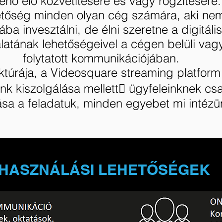
ténő élő közvetítésére és vagy rögzítésére.
tőség minden olyan cég számára, aki nem 
ába invesztálni, de élni szeretne a digitáli
latának lehetőségeivel a cégen belüli vagy
folytatott kommunikációjában.
uktúrája, a Videosquare streaming platform
k kiszolgálása mellett􀆩 ügyfeleinknek csa
sa a feladatuk, minden egyebet mi intézü
HASZNÁLÁSI LEHETŐSÉGEK