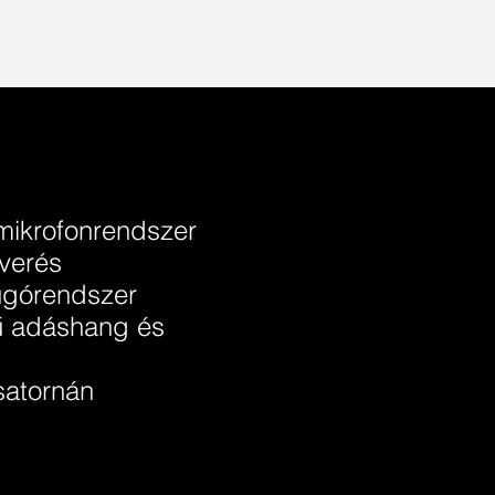
 mikrofonrendszer
everés
úgórendszer
ű adáshang és
satornán