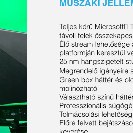
MŰSZAKI JELL
Teljes körű Microsoft􀅌 
távoli felek összekapc
Élő stream lehetősége a
platformján keresztül 
25 nm hangszigetelt st
Megrendelő igényeire sz
Green box háttér és old
molinózható
Választható színű háttér
Professzionális súgóg
Tolmácsolási lehetőség
Előre felvett bejátszá
keverése