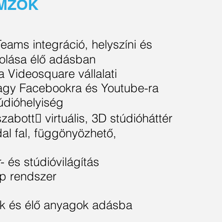
EMZŐK
Teams integráció, helyszíni és
solása élő adásban
 Videosquare vállalati
vagy Facebookra és Youtube-ra
údióhelyiség
abott􀆩 virtuális, 3D stúdióháttér
al fal, függönyözhető,
- és stúdióvilágítás
ép rendszer
sok és élő anyagok adásba