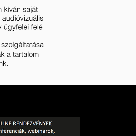
kíván saját
s audióvizuális
 ügyfelei felé
 szolgáltatása
k a tartalom
nk.