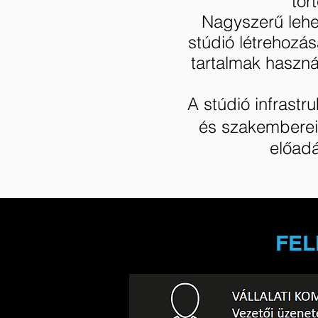
tör
Nagyszerű lehe
stúdió létrehozás
tartalmak haszná
A stúdió infrastr
és szakemberein
előadá
FEL