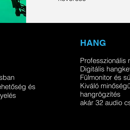
HANG
Professzionális
Digitális hangk
ásban
Fülmonitor és s
Kiváló minőség
lehetőség és
hangrögzítés
nyelés
akár 32 audio c