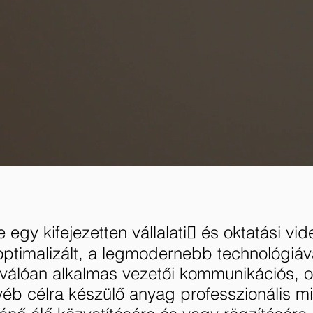
egy kifejezetten vállalati􀆟 és oktatási vi
optimalizált, a legmodernebb technológiáva
iválóan alkalmas vezetői kommunikációs, o
yéb célra készülő anyag professzionális 