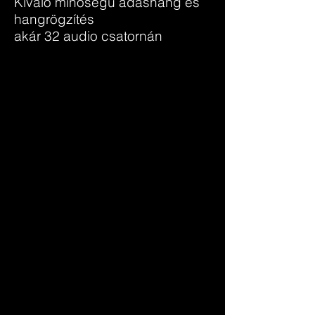
Kiváló minőségű adáshang és
hangrögzítés
akár 32 audio csatornán