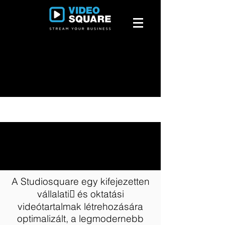
A Studiosquare egy kifejezetten
vállalati􀆟 és oktatási
videótartalmak létrehozására
optimalizált, a legmodernebb