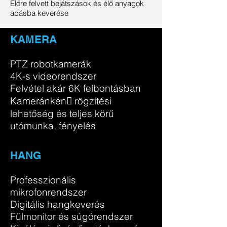
Előre felvett bejátszások és élő anyagok
adásba keverése
KAMERA
PTZ robotkamerák
4K-s videorendszer
Felvétel akár 6K felbontásban
Kameránkén􀆟 rögzítési
lehetőség és teljes körű
utómunka, fényelés
HANG
Professzionális
mikrofonrendszer
Digitális hangkeverés
Fülmonitor és súgórendszer