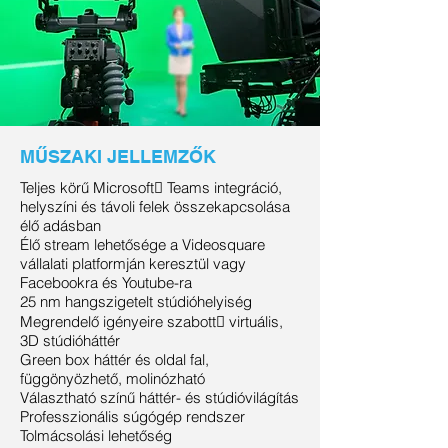
MŰSZAKI JELLEMZŐK
Teljes körű Microsoft􀅌 Teams integráció,
helyszíni és távoli felek összekapcsolása
élő adásban
Élő stream lehetősége a Videosquare
vállalati platformján keresztül vagy
Facebookra és Youtube-ra
25 nm hangszigetelt stúdióhelyiség
Megrendelő igényeire szabott􀆩 virtuális,
3D stúdióháttér
Green box háttér és oldal fal,
függönyözhető, molinózható
Választható színű háttér- és stúdióvilágítás
Professzionális súgógép rendszer
Tolmácsolási lehetőség