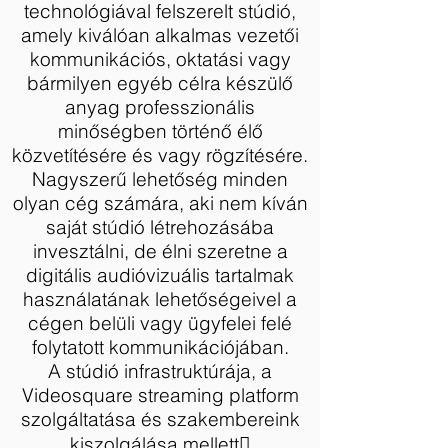
technológiával felszerelt stúdió,
amely kiválóan alkalmas vezetői
kommunikációs, oktatási vagy
bármilyen egyéb célra készülő
anyag professzionális
minőségben történő élő
közvetítésére és vagy rögzítésére.
Nagyszerű lehetőség minden
olyan cég számára, aki nem kíván
saját stúdió létrehozásába
invesztálni, de élni szeretne a
digitális audióvizuális tartalmak
használatának lehetőségeivel a
cégen belüli vagy ügyfelei felé
folytatott kommunikációjában.
A stúdió infrastruktúrája, a
Videosquare streaming platform
szolgáltatása és szakembereink
kiszolgálása mellett􀆩